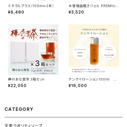
ミネラルプラス（100ml×2本）
木曽檜歯磨きジェル PREMIUM
80g
¥6,480
¥3,520
樺のあな茸茶３箱セット
テンケイローション100ml 天
恵化粧水
¥22,050
¥16,000
CATEGORY
天恵クオリティソープ