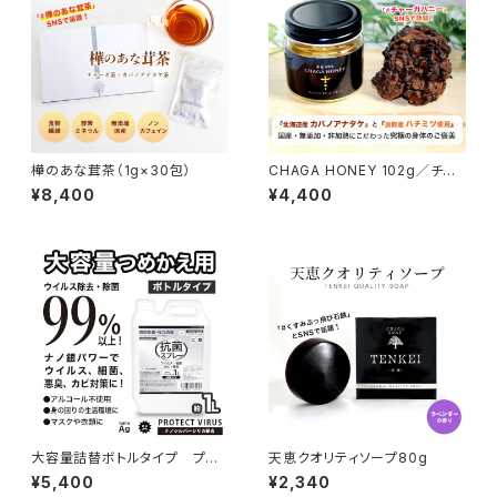
樺のあな茸茶（1g×30包）
CHAGA HONEY 102g／チャ
ーガハニー102g
¥8,400
¥4,400
大容量詰替ボトルタイプ プロ
天恵クオリティソープ80g
テクトウイルス抗菌スプレー100
¥5,400
¥2,340
0ml