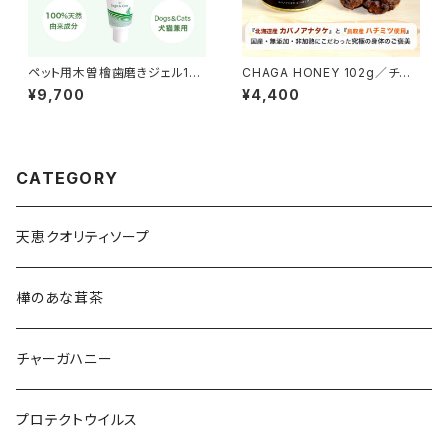
ペット用木曽檜歯磨きジェル120
CHAGA HONEY 102g／チャ
g
ーガハニー102g
¥9,700
¥4,400
CATEGORY
天恵クオリティソープ
樺のあな茸茶
チャーガハニー
プロテクトウイルス