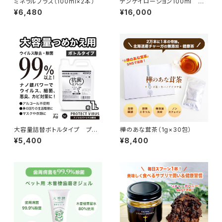
ミネラルプラス（100ml×2本）
テンケイローション100ml 天
恵化粧水
¥6,480
¥16,000
大容量詰替ボトルタイプ プロ
樺のあな茸茶（1g×30包）
テクトウイルス抗菌スプレー100
¥5,400
¥8,400
0ml